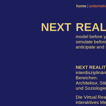
home
|
unterne
NEXT
REAL
model before y
simulate befor
anticipate and
NEXT REALI
interdisziplin
Bereichen:
Architektur, S
und Soziologie
Die Virtual Rea
interaktives M